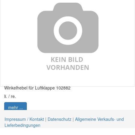
Anfrage
Winkelhebel für Luftklappe 102882
li. / re.
mehr ...
Anfrage
Impressum / Kontakt
|
Datenschutz
|
Allgemeine Verkaufs- und
Lieferbedingungen