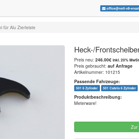
office@nell-v8-ersa
für Alu Zierleiste
Heck-/Frontscheiben
Preis neu:
246.00€
inkl. 20% MwSt
Preis gebraucht:
auf Anfrage
Artikelnummer: 101215
Passende Fahrzeuge:
501 6 Zylinder
501 Cabrio 6 Zylinder
Produktbeschreibung:
Meterware!
Zur