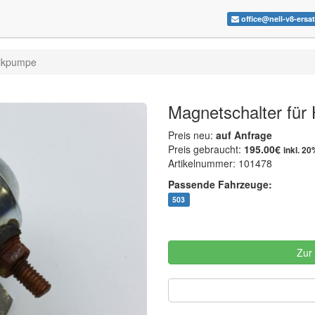
office@nell-v8-ersa
likpumpe
Magnetschalter für
Preis neu:
auf Anfrage
Preis gebraucht:
195.00€
inkl. 2
Artikelnummer: 101478
Passende Fahrzeuge:
503
Zur