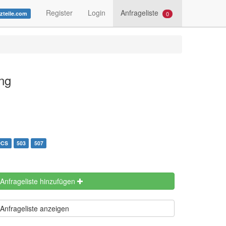
Register
Login
Anfrageliste
0
tzteile.com
ng
0CS
503
507
 Anfrageliste hinzufügen
Anfrageliste anzeigen