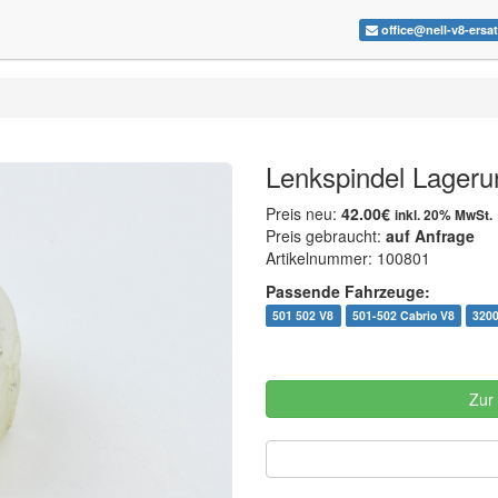
office@nell-v8-ersa
Lenkspindel Lageru
Preis neu:
42.00€
inkl. 20% MwSt.
Preis gebraucht:
auf Anfrage
Artikelnummer: 100801
Passende Fahrzeuge:
501 502 V8
501-502 Cabrio V8
320
Zur