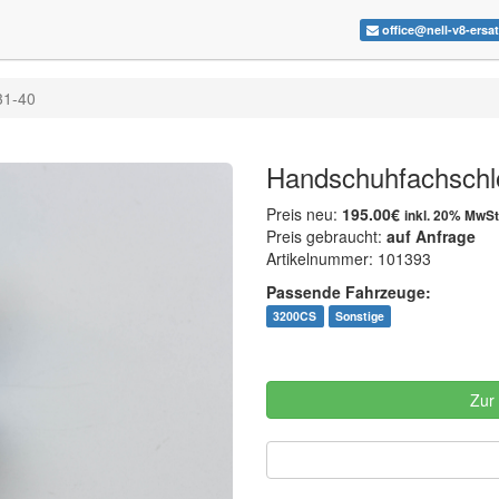
office@nell-v8-ersa
31-40
Handschuhfachschl
Preis neu:
195.00€
inkl. 20% MwSt
Preis gebraucht:
auf Anfrage
Artikelnummer: 101393
Passende Fahrzeuge:
3200CS
Sonstige
Zur