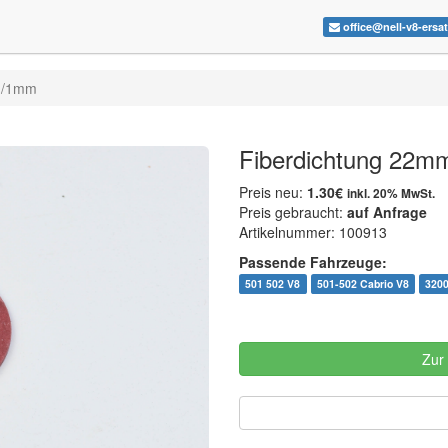
office@nell-v8-ersa
m/1mm
Fiberdichtung 22
Preis neu:
1.30€
inkl. 20% MwSt.
Preis gebraucht:
auf Anfrage
Artikelnummer: 100913
Passende Fahrzeuge:
501 502 V8
501-502 Cabrio V8
320
Zur