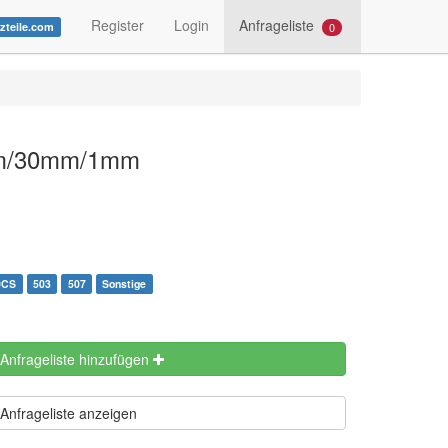
Register
Login
Anfrageliste
0
tzteile.com
mm/30mm/1mm
0CS
503
507
Sonstige
 Anfrageliste hinzufügen
Anfrageliste anzeigen